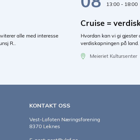
08
13:00 - 18:00
Cruise = verdi
iterer alle med interesse
Hvordan kan vi gi gjester
nsj R...
verdiskapningen på land. 
Meieriet Kultursenter
KONTAKT OSS
Vest-Lofoten Næringsforening
8370 Leknes
E-post: post@vlnf.no