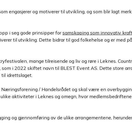
gasjerer og motiverer til utvikling, og som blir lagt merke t
opp i seg gode prinsipper for
samskaping som innovativ kraf
r til utvikling. Dette bidrar til god folkehelse og er med på 
stivalen, mange tilreisende og liv og røre i Leknes. Country
S, som i 2022 skiftet navn til BLEST Event AS. Dette store arr
til idrettslaget.
n Næringsforening / Handelsrådet og skal være en overbyggin
res ulike aktiviteter i Leknes og omegn, hvor medlemsbedrifte
legging og gjennomføring av de ulike arrangementene, herunder