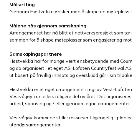
Målsetting
Gjennom Høstvekka ønsker man å skape en møteplass som en
Målene nås gjennom samskaping
Arrangementet har nå blitt et nettverksprosjekt som tar 
sammen for å skape møteplasser som engasjerer og motivere
Samskapingspartnere
Høstvekka har for mange vært ensbetydende med Countryfe
og da organisert i et eget AS; Lofoten Countryfestival A
ut basert på frivillig innsats og overskudd går i sin tilbake 
Høstvekka er et eget arrangement i regi av Vest-Lofote
Vestvågøy i en ellers roligere del av året. Det organise
arbeid, sponsing og / eller gjennom egne arrangementer.
Vestvågøy kommune stiller ressurser tilgjengelig i plan
utendørsarrangementer.