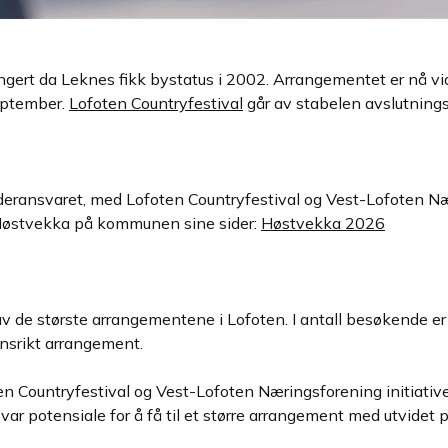
ngert da Leknes fikk bystatus i 2002. Arrangementet er nå vid
september.
Lofoten Countryfestival
går av stabelen avslutning
eransvaret, med Lofoten Countryfestival og Vest-Lofoten N
 Høstvekka på kommunen sine sider:
Høstvekka 2026
 de største arrangementene i Lofoten. I antall besøkende er
onsrikt arrangement.
n Countryfestival og Vest-Lofoten Næringsforening initiativet
r potensiale for å få til et større arrangement med utvidet p