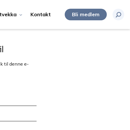
tvekka
Kontakt
Bli medlem
l
k til denne e-