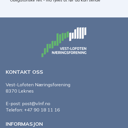
*
Obligatoriske felt - må fylles ut før du kan sende
KONTAKT OSS
Vest-Lofoten Næringsforening
8370 Leknes
E-post: post@vlnf.no
Telefon: +47 90 18 11 16
INFORMASJON