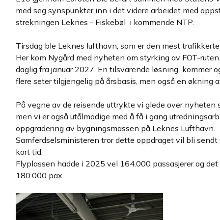
med seg synspunkter inn i det videre arbeidet med opps
strekningen Leknes - Fiskebøl i kommende NTP.
Tirsdag ble Leknes lufthavn, som er den mest trafikkerte
Her kom Nygård med nyheten om styrking av FOT-ruten
daglig fra januar 2027. En tilsvarende løsning kommer o
flere seter tilgjengelig på årsbasis, men også en økning 
På vegne av de reisende uttrykte vi glede over nyheten 
men vi er også utålmodige med å få i gang utredningsar
oppgradering av bygningsmassen på Leknes Lufthavn.
Samferdselsministeren tror dette oppdraget vil bli sendt
kort tid.
Flyplassen hadde i 2025 vel 164.000 passasjerer og det fo
180.000 pax.