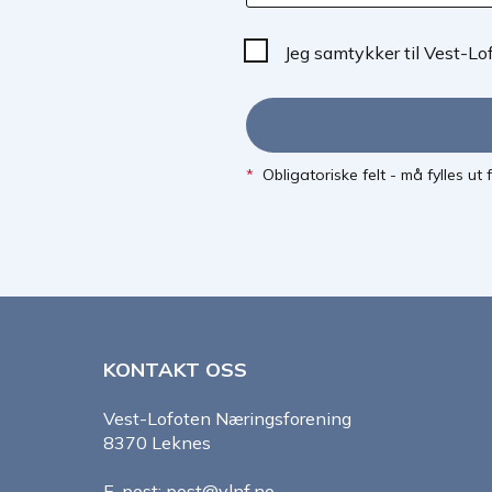
Jeg samtykker til Vest-L
*
Obligatoriske felt - må fylles ut
KONTAKT OSS
Vest-Lofoten Næringsforening
8370 Leknes
E-post: post@vlnf.no