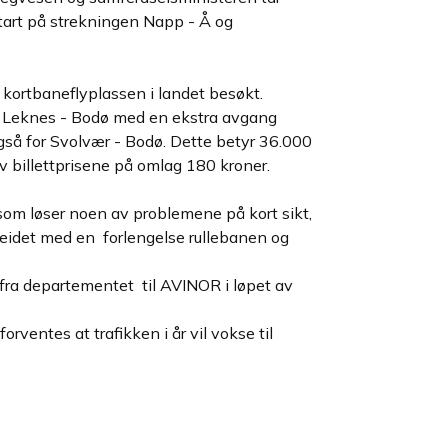
tart på strekningen Napp - Å og
 kortbaneflyplassen i landet besøkt.
 Leknes - Bodø med en ekstra avgang
gså for Svolvær - Bodø. Dette betyr 36.000
av billettprisene på omlag 180 kroner.
som løser noen av problemene på kort sikt,
beidet med en forlengelse rullebanen og
 fra departementet til AVINOR i løpet av
rventes at trafikken i år vil vokse til