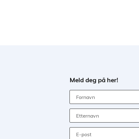
Meld deg på her!
Fornavn
Etternavn
E-post