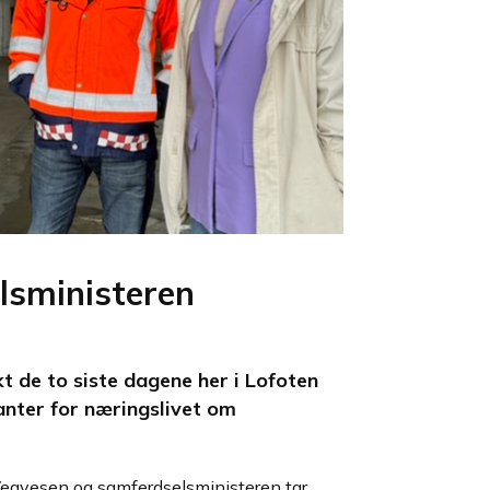
lsministeren
t de to siste dagene her i Lofoten
anter for næringslivet om
egvesen og samferdselsministeren tar