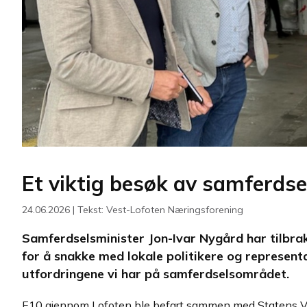
Et viktig besøk av samferdse
24.06.2026 | Tekst: Vest-Lofoten Næringsforening
Samferdselsminister Jon-Ivar Nygård har tilbrak
for å snakke med lokale politikere og represent
utfordringene vi har på samferdselsområdet.
E10 gjennom Lofoten ble befart sammen med Statens V